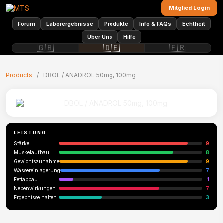
Mitglied Login
Forum
Laborergebnisse
Produkte
Info & FAQs
Echtheit
Über Uns
Hilfe
🇬🇧
🇩🇪
🇫🇷
Products
/
DBOL / ANADROL 50mg, 100mg
LEISTUNG
Stärke
9
Muskelaufbau
8
Gewichtszunahme
9
Wassereinlagerung
7
Fettabbau
1
Nebenwirkungen
7
Ergebnisse halten
3