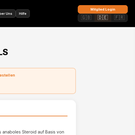
🇫🇷
Mitglied Login
ber Uns
Hilfe
🇬🇧
🇩🇪
🇫🇷
LS
estellen
es anaboles Steroid auf Basis von