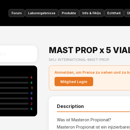
🇩🇪
Forum
Laborergebnisse
Produkte
Info & FAQs
Echtheit
Ü
MAST PROP x 5 VIA
SKU: INTERNATIONAL-MAST-PROP
Anmelden, um Preise zu sehen und zu b
4
Mitglied Login
4
1
0
6
2
Description
6
Was ist Masteron Propionat?
Masteron Propionat ist ein injizierbar