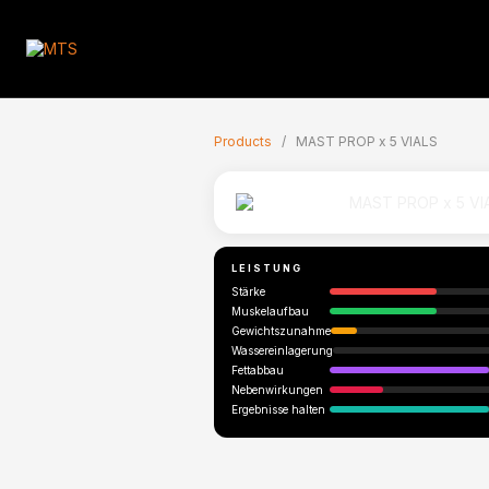
🇬🇧
Products
/
MAST PROP x 5 VIALS
LEISTUNG
Stärke
Muskelaufbau
Gewichtszunahme
Wassereinlagerung
Fettabbau
Nebenwirkungen
Ergebnisse halten