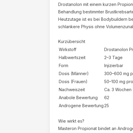
orb
Drostanolon mit einem kurzen Propiona
Behandlung bestimmter Brustkrebsarte
Heutzutage ist es bei Bodybuildern bel
schlankere Physis ohne Volumenzuna
 Warenkorb ist leer
Kurzübersicht
Wirkstoff
Drostanolon P
Halbwertszeit
2–3 Tage
Form
Injizierbar
Dosis (Männer)
300–600 mg 
Dosis (Frauen)
50–100 mg pro
Nachweiszeit
Ca. 3 Wochen
Anabole Bewertung
62
Androgene Bewertung
25
Wie wirkt es?
Masteron Propionat bindet an Andro