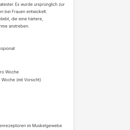
✕
tester. Es wurde ursprünglich zur
n bei Frauen entwickelt.
iebt, die eine härtere,
hme anstreben.
ropionat
pro Woche
 Woche (mit Vorsicht)
genrezeptoren im Muskelgewebe