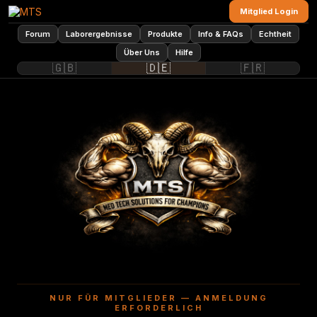
Mitglied Login
Forum
Laborergebnisse
Produkte
Info & FAQs
Echtheit
Über Uns
Hilfe
🇬🇧
🇩🇪
🇫🇷
NUR FÜR MITGLIEDER — ANMELDUNG
ERFORDERLICH